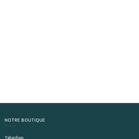
S.T. Dupont
S.T.Dupont Briquet Ligne 2 Cling 24h du Mans
1 100,00
CHF
NOTRE BOUTIQUE
Tabashop