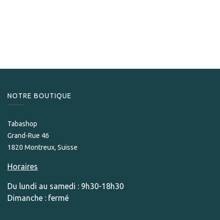
S.T. Dupont
S.T.Dupont Briquet Ligne 2 Cling Gulf Stream pal
1 710,00
CHF
NOTRE BOUTIQUE
Tabashop
Grand-Rue 46
1820 Montreux, Suisse
Horaires
Du lundi au samedi : 9h30-18h30
Dimanche : fermé