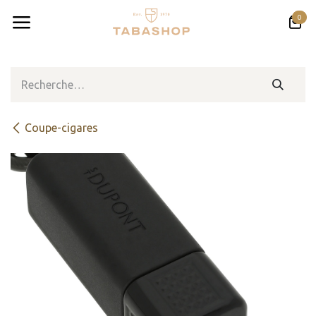
Se rendre au contenu
0
Coupe-cigares