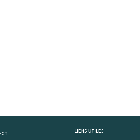
S.T. Dupont
S.T.Dupont Briquet Slimmy laque blanc et doré
315,00
CHF
LIENS UTILES
ACT