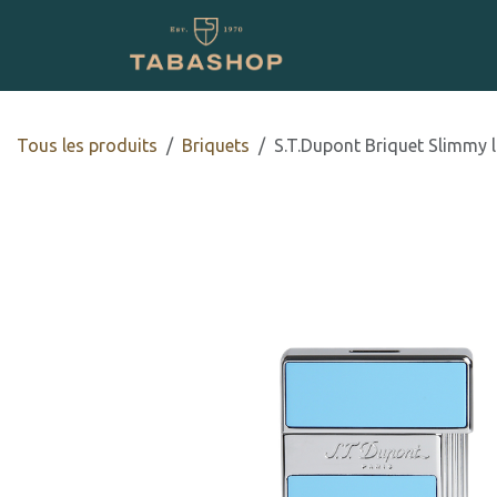
Se rendre au contenu
Boutique en ligne
Tous les produits
​​​​Briquets
S.T.Dupont Briquet Slimmy l