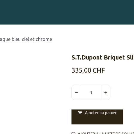
Gravure sur Cigares
Événements
Cigare Club
Blog
À 
aque bleu ciel et chrome
S.T.Dupont Briquet Sl
335,00
CHF
Ajouter au panier
AJOUTER À LA LISTE DE SOUH