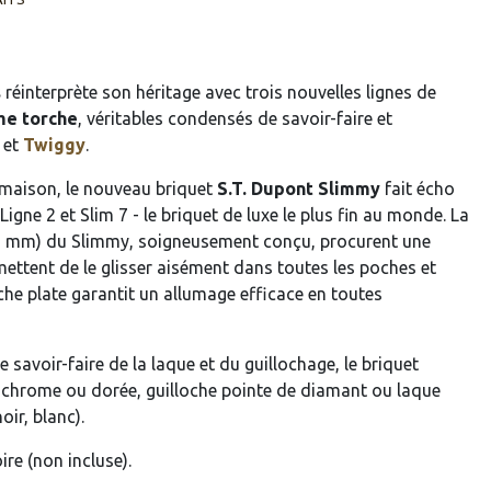
s
réinterprète son héritage avec trois nouvelles lignes de
me torche
, véritables condensés de savoir-faire et
et
Twiggy
.
a maison, le nouveau briquet
S.T. Dupont Slimmy
fait écho
gne 2 et Slim 7 - le briquet de luxe le plus fin au monde. La
e (9 mm) du Slimmy, soigneusement conçu, procurent une
mettent de le glisser aisément dans toutes les poches et
che plate garantit un allumage efficace en toutes
e savoir-faire de la laque et du guillochage, le briquet
 chrome ou dorée, guilloche pointe de diamant ou laque
noir, blanc).
re (non incluse).