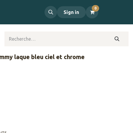
0
propos
Contact
Sign in
immy laque bleu ciel et chrome
AITS