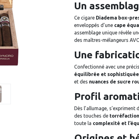
Un assemblag
Ce cigare
Diadema box-pre
enveloppés d’une
cape équa
assemblage unique révèle u
des maîtres-mélangeurs AVO
Une fabricati
Confectionné avec une préci
équilibrée et sophistiquée
et des
nuances de sucre ro
Profil aroma
Dès l’allumage, s’expriment 
des touches de
torréfaction
toute la
complexité et l’équ
Origines et h