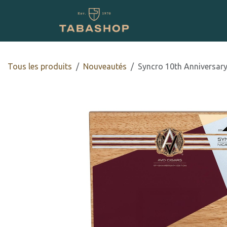
Se rendre au contenu
Boutique en ligne
Tous les produits
​Nouveautés
Syncro 10th Anniversar