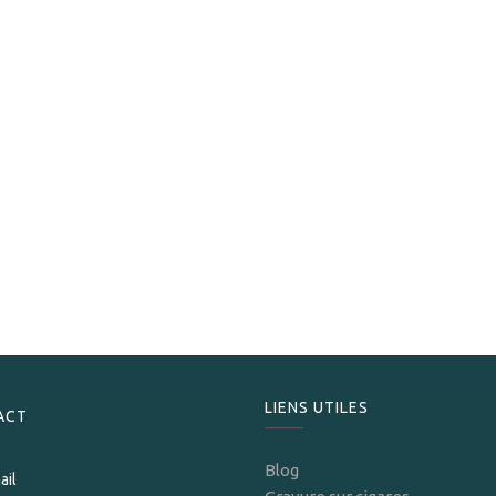
Avo
Avo Heritage Short Robusto
229,00
CHF
LIENS UTILES
ACT
Blog
ail