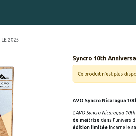
Gravure sur Cigares
Événements
Cigare Club
Blog
À 
y LE 2025
Syncro 10th Anniversa
Ce produit n'est plus dispo
AVO Syncro Nicaragua 10th
L’
AVO Syncro Nicaragua 10th 
de maîtrise
dans l’univers 
édition limitée
incarne le sa