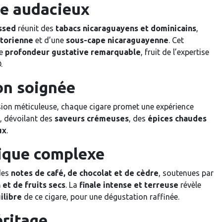
e audacieux
ssed
réunit des
tabacs nicaraguayens et dominicains
,
torienne
et d’une
sous-cape nicaraguayenne
. Cet
ne
profondeur gustative remarquable
, fruit de l’expertise
.
on soignée
sion méticuleuse, chaque cigare promet une expérience
, dévoilant des
saveurs crémeuses
, des
épices chaudes
ux
.
tique complexe
des
notes de café, de chocolat et de cèdre
, soutenues par
 et de fruits secs
. La
finale intense et terreuse
révèle
ilibre
de ce cigare, pour une dégustation raffinée.
éritage