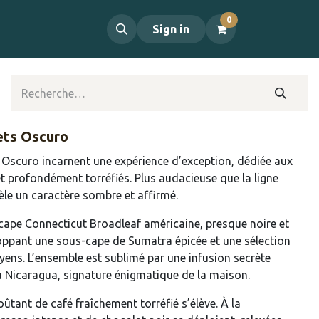
0
propos
Contact
Sign in
ets Oscuro
 Oscuro incarnent une expérience d’exception, dédiée aux
t profondément torréfiés. Plus audacieuse que la ligne
èle un caractère sombre et affirmé.
cape Connecticut Broadleaf américaine, presque noire et
oppant une sous-cape de Sumatra épicée et une sélection
yens. L’ensemble est sublimé par une infusion secrète
u Nicaragua, signature énigmatique de la maison.
ûtant de café fraîchement torréfié s’élève. À la