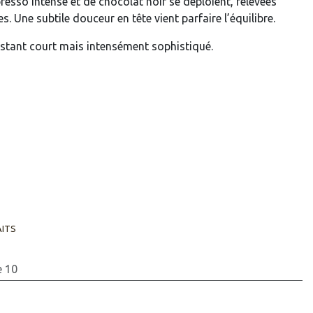
esso intense et de chocolat noir se déploient, relevées
. Une subtile douceur en tête vient parfaire l’équilibre.
nstant court mais intensément sophistiqué.
AITS
e 10