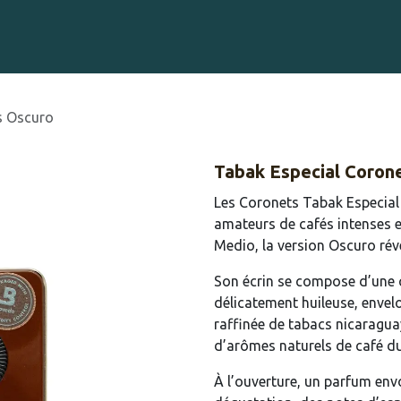
Gravure sur Cigares
Événements
Cigare Club
Blog
À 
s Oscuro
Tabak Especial Coron
Les Coronets Tabak Especial
amateurs de cafés intenses e
Medio, la version Oscuro rév
Son écrin se compose d’une 
délicatement huileuse, envel
raffinée de tabacs nicaragua
d’arômes naturels de café d
À l’ouverture, un parfum envo