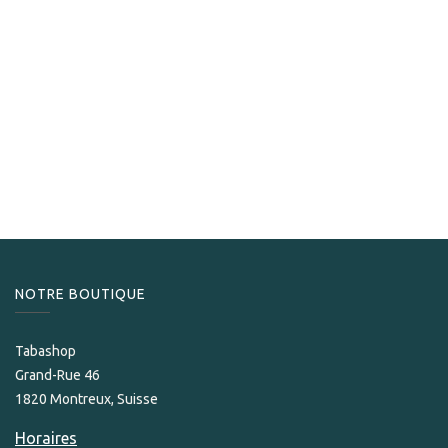
Drew Estate
Drew Estate Deadwood Coronets
24,90
CHF
NOTRE BOUTIQUE
Tabashop
Grand-Rue 46
1820 Montreux, Suisse
Horaires