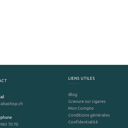
Trinidad
Trinidad Reyes
825,60
CHF
LIENS UTILES
ACT
Blog
ail
Gravure sur cigares
tabashop.ch
Mon Compte
Conditions générales
léphone
Confidentialité
 963 70 70