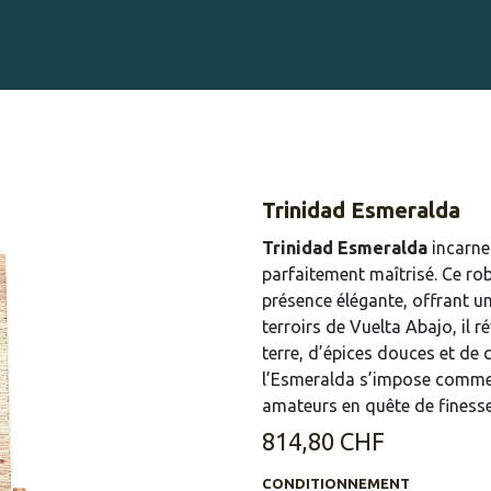
Gravure sur Cigares
Événements
Cigare Club
Blog
À 
Trinidad Esmeralda
Trinidad Esmeralda
incarne 
parfaitement maîtrisé. Ce ro
présence élégante, offrant un
terroirs de Vuelta Abajo, il
terre, d’épices douces et de 
l’Esmeralda s’impose comme u
amateurs en quête de finesse
814,80
CHF
CONDITIONNEMENT