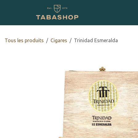
Se rendre au contenu
Boutique en ligne
Tous les produits
​​​Cigares
Trinidad Esmeralda