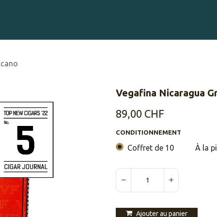
Gravure sur Cigares
Événements
Cigare Club
Blog
À 
lcano
Vegafina Nicaragua G
89,00
CHF
CONDITIONNEMENT
Coffret de 10
À la p
Ajouter au panier