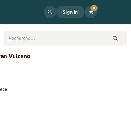
0
propos
Contact
Sign in
ran Vulcano
ièce