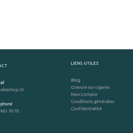
Vegafina
Vegafina 1998 VF54
239,00
CHF
LIENS UTILES
ACT
Blog
ail
Gravure sur cigares
tabashop.ch
Mon Compte
Conditions générales
léphone
Confidentialité
 963 70 70