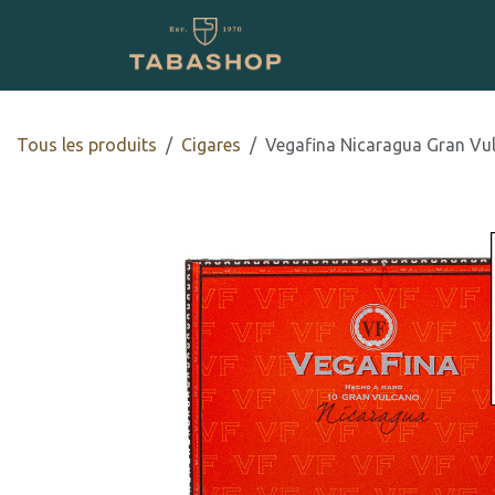
Se rendre au contenu
Boutique en ligne
Tous les produits
​​​Cigares
Vegafina Nicaragua Gran Vu