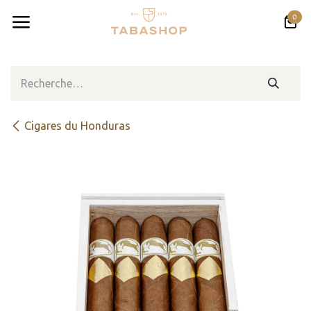
Se rendre au contenu
0
​​​Cigares du Honduras