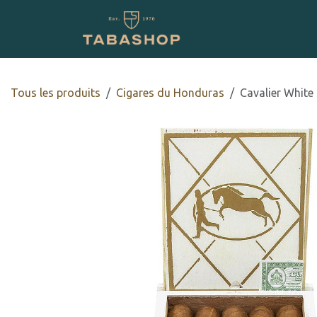
Se rendre au contenu
Boutique en ligne
Tous les produits
​​​Cigares du Honduras
Cavalier White 