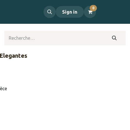
0
propos
Contact
Sign in
 Elegantes
ièce