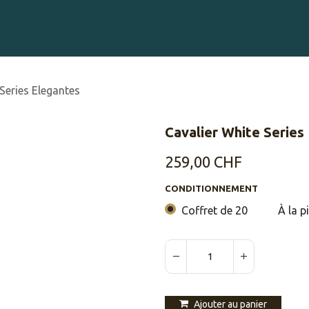
Gravure sur Cigares
Événements
Cigare Club
Blog
À 
Series Elegantes
Cavalier White Series
259,00
CHF
CONDITIONNEMENT
Coffret de 20
À la p
Ajouter au panier