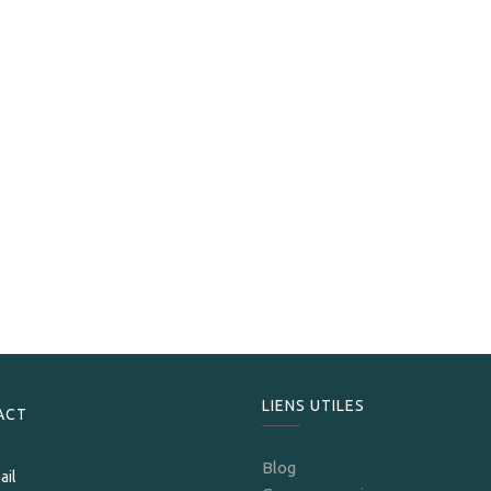
Cavalier Genève
Cavalier White Series Corona
269,00
CHF
LIENS UTILES
ACT
Blog
ail