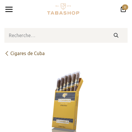
Se rendre au contenu
0
Cigares de Cuba