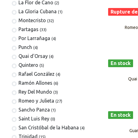
La Flor de Cano
(2)
La Gloria Cubana
Rupture de
(1)
Montecristo
(32)
Romeo 
Partagas
(33)
Por Larrañaga
(4)
Punch
(4)
Quai d'Orsay
(4)
En stock
Quintero
(5)
Rafael González
(4)
Quai 
Ramón Allones
(6)
Rey Del Mundo
(3)
Romeo y Julieta
(27)
Sancho Panza
(1)
En stock
Saint Luis Rey
(0)
San Cristóbal de la Habana
(4)
Guan
Trinidad
(15)