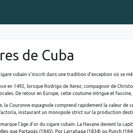
Gravure sur Cigares
Événements
Cigare Club
Blog
À 
res de Cuba
 cigare cubain s’inscrit dans une tradition d’exception où se mê
e en 1492, lorsque Rodrigo de Xerez, compagnon de Christop
ocales. De retour en Europe, cette coutume intrigue et fascine,
le, la Couronne espagnole comprend rapidement la valeur de ce t
Factoría, instaurant un monopole strict sur la production desti
e marque l’âge d’or du cigare cubain. La Havane devient la cap
elles que Partagás (1845), Por Larrañaga (1834) ou Punch (1840