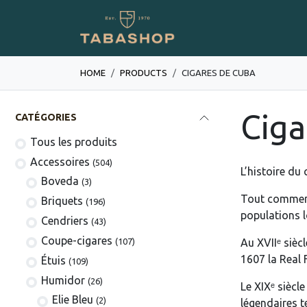
Se rendre au contenu
Boutique en ligne
HOME
PRODUCTS
CIGARES DE CUBA
Ciga
CATÉGORIES
Tous les produits
​​​​​​​​​​Accessoires
(504)
L’histoire du
Boveda
(3)
Tout commenc
​​​​Briquets
(196)
populations l
Cendriers
(43)
Coupe-cigares
(107)
Au XVIIᵉ sièc
1607 la Real 
​Étuis
(109)
Humidor
(26)
Le XIXᵉ siècl
Elie Bleu
(2)
légendaires t