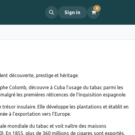
0
propos
Contact
Sign in
lent découverte, prestige et héritage.
he Colomb, découvre à Cuba l’usage du tabac parmi les
 malgré les premières réticences de l’Inquisition espagnole.
résor insulaire. Elle développe les plantations et établit en
née à l’exportation vers l’Europe.
itale mondiale du tabac et voit naître des maisons
). En 1855, plus de 360 millions de cigares sont exportés,