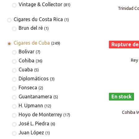
Vintage & Collector
(81)
Trinidad C
​​​Cigares du Costa Rica
(1)
Brun del ré
(1)
Cigares de Cuba
(249)
Rupture de
​Bolivar
(7)
Cohiba
Rey
(36)
Cuaba
(5)
Diplomáticos
(3)
Fonseca
(2)
En stock
Guantanamera
(5)
H. Upmann
(12)
Cohiba W
Hoyo de Monterrey
(17)
José L. Piedra
(6)
Juan López
(1)