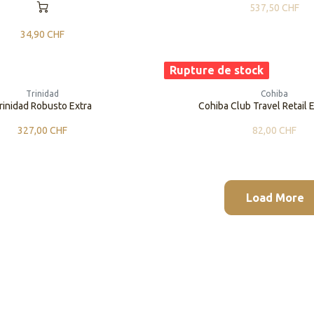
537,50
CHF
34,90
CHF
Rupture de stock
Trinidad
Cohiba
rinidad Robusto Extra
Cohiba Club Travel Retail 
327,00
CHF
82,00
CHF
Load More