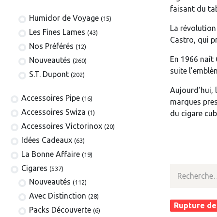
faisant du tab
Humidor de Voyage
(15)
La révolution
Les Fines Lames
(43)
Castro, qui 
Nos Préférés
(12)
En 1966 naît 
Nouveautés
(260)
suite l’emblè
S.T. Dupont
(202)
Aujourd’hui, 
​​​​​​​​​​Accessoires Pipe
(16)
marques prest
Accessoires Swiza
(1)
du cigare cub
​​​​​​​​​​Accessoires Victorinox
(20)
Idées Cadeaux
(63)
La Bonne Affaire
(19)
​​​Cigares
(537)
​Nouveautés
(112)
Avec Distinction
(28)
Rupture de
Packs Découverte
(6)