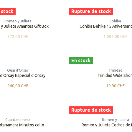
 stock
Rupture de stock
Romeo y Julieta
Cohiba
y Julieta Amantes Gift Box
Cohiba Behike 15 Aniversari
372,00
CHF
1 696,00
CHF
En stock
Quai d'Orsay
Trinidad
d'Orsay Especial d'Orsay
Trinidad Wide Shor
960,00
CHF
19,90
CHF
Rupture de stock
Guantanamera
Romeo y Julieta
tanamera Minutos cello
Romeo y Julieta Cedros de 