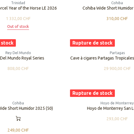
Trinidad
Cohiba
orcel Year of the Horse LE 2026
Cohiba Wide Short Humidor
1 332,00
CHF
310,00
CHF
Out of stock
 stock
Rupture de stock
Rey Del Mundo
Partagas
 Del Mundo Royal Series
Cave à cigares Partagas Tropicale
808,00
CHF
29 900,00
CHF
Rupture de stock
Cohiba
Hoyo de Monterrey
ide Short Humidor 2025 (50)
Hoyo de Monterrey San L
293,00
CHF
249,00
CHF