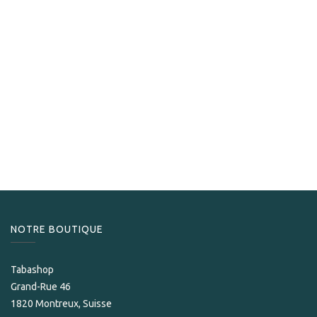
Davidoff
Davidoff Mini Cigarillos Gold
50,90
CHF
NOTRE BOUTIQUE
Tabashop
Grand-Rue 46
1820 Montreux, Suisse