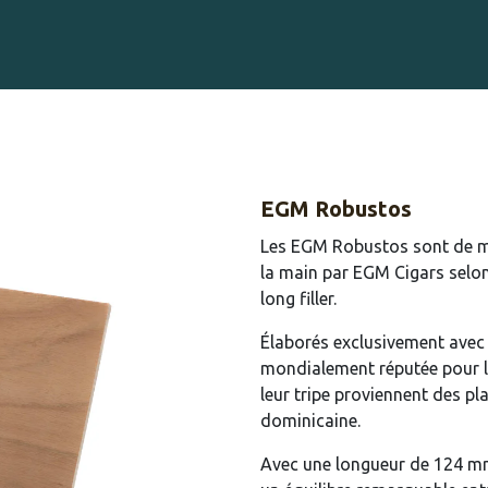
Gravure sur Cigares
Événements
Cigare Club
Blog
À 
EGM Robustos
Les EGM Robustos sont de ma
la main par EGM Cigars selon 
long filler.
Élaborés exclusivement avec 
mondialement réputée pour l'
leur tripe proviennent des pl
dominicaine.
Avec une longueur de 124 mm 