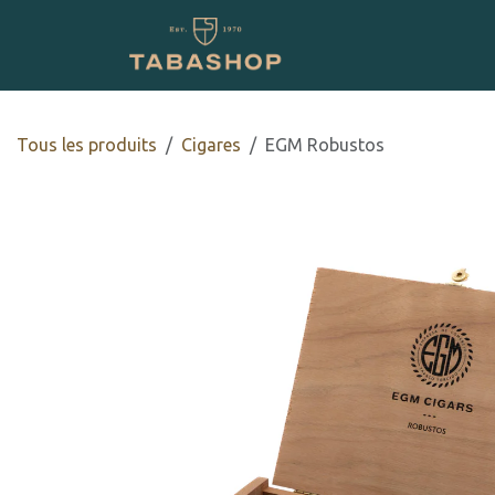
Se rendre au contenu
Boutique en ligne
Tous les produits
​​​Cigares
EGM Robustos