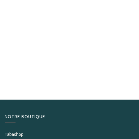
EGM
EGM Blecos
159,00
CHF
NOTRE BOUTIQUE
Tabashop