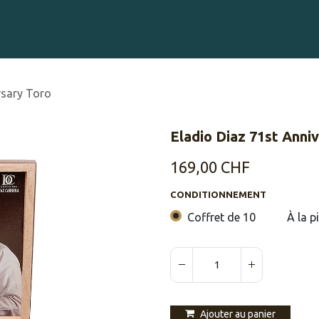
Gravure sur Cigares
Événements
Cigare Club
Blog
À 
rsary Toro
Eladio Diaz 71st Anni
169,00
CHF
CONDITIONNEMENT
Coffret de 10
À la p
Ajouter au panier