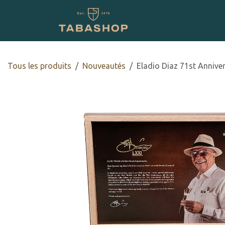
Se rendre au contenu
Boutique en ligne
Tous les produits
​Nouveautés
Eladio Diaz 71st Annive