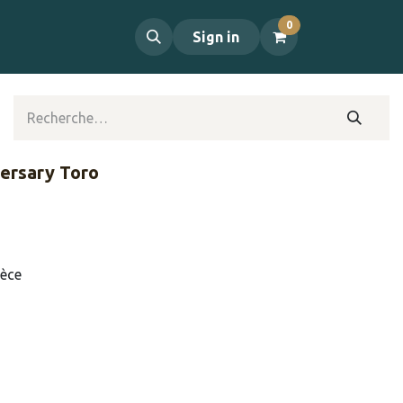
0
propos
Contact
Sign in
versary Toro
ièce