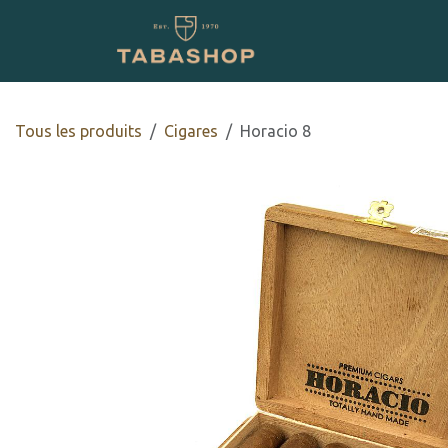
Se rendre au contenu
Boutique en ligne
Tous les produits
​​​Cigares
Horacio 8