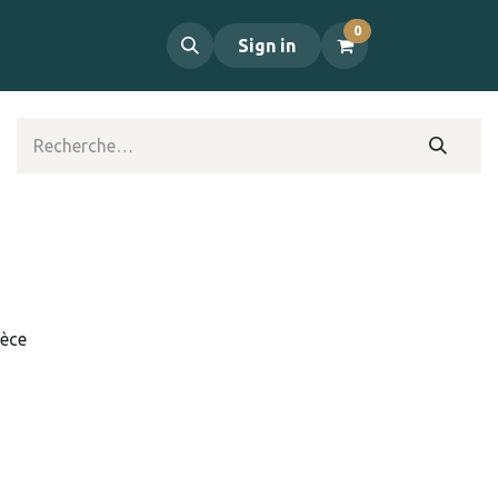
0
propos
Contact
Sign in
ièce