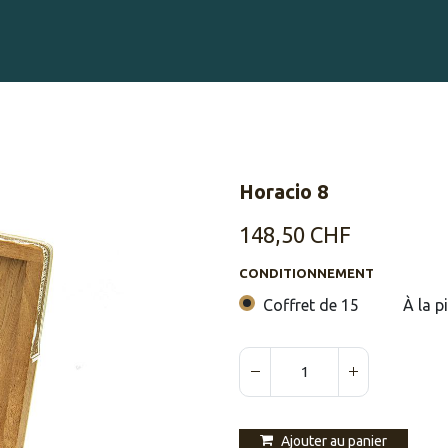
Gravure sur Cigares
Événements
Cigare Club
Blog
À 
Horacio 8
148,50
CHF
CONDITIONNEMENT
Coffret de 15
À la p
Ajouter au panier