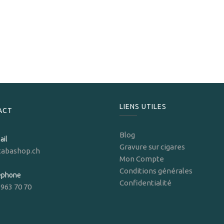
Horacio
Horacio 3
199,50
CHF
LIENS UTILES
ACT
Blog
ail
Gravure sur cigares
tabashop.ch
Mon Compte
Conditions générales
léphone
Confidentialité
 963 70 70