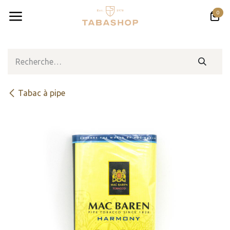
Se rendre au contenu
0
Tabac à pipe