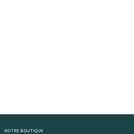
Mac Baren
Mac Baren Golden Blend 100 gr
25,90
CHF
Only Few Units left in stock.
NOTRE BOUTIQUE