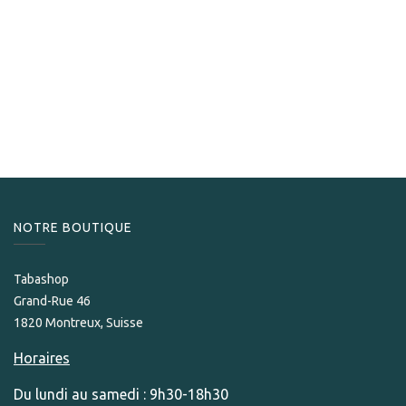
S.T. Dupont
S.T. Dupont Briquet Défi Extrême noir mat
275,00
CHF
NOTRE BOUTIQUE
Tabashop
Grand-Rue 46
1820 Montreux, Suisse
Horaires
Du lundi au samedi : 9h30-18h30