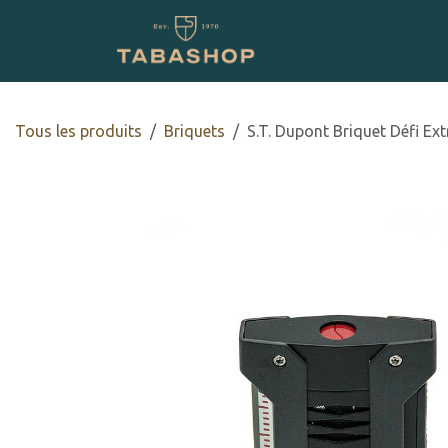
Se rendre au contenu
Boutique en ligne
Tous les produits
​​​​Briquets
S.T. Dupont Briquet Défi Ex