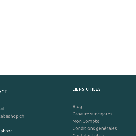
S.T. Dupont
S.T.Dupont Briquet Défi Extrême Brossé Cuivré
300,00
CHF
Only Few Units left in stock.
LIENS UTILES
ACT
Blog
ail
Gravure sur cigares
tabashop.ch
Mon Compte
Conditions générales
léphone
Confidentialité