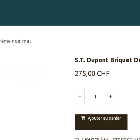
Gravure sur Cigares
Événements
Cigare Club
Blog
À 
trême noir mat
S.T. Dupont Briquet D
275,00
CHF
Ajouter au panier
AJOUTER À LA LISTE DE SOUH