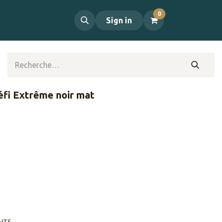
0
propos
Contact
Sign in
éfi Extrême noir mat
AITS