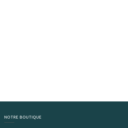
S.T. Dupont
S.T.Dupont Gas 30 ml blue
24,90
CHF
NOTRE BOUTIQUE