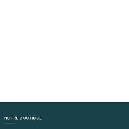
S.T. Dupont
S.T.Dupont Gas 30 ml blue
24,90
CHF
NOTRE BOUTIQUE