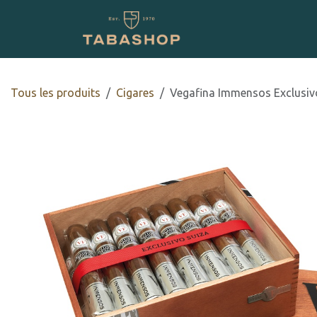
Se rendre au contenu
Boutique en ligne
Tous les produits
​​​Cigares
Vegafina Immensos Exclusiv