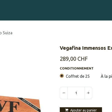
Gravure sur Cigares
Événements
Cigare Club
Blog
À 
o Suiza
Vegafina Immensos Ex
289,00
CHF
CONDITIONNEMENT
Coffret de 25
À la p
Ajouter au panier