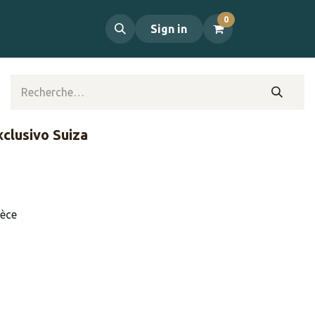
0
propos
Contact
Sign in
clusivo Suiza
ièce