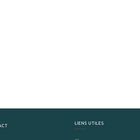
Vegafina
Vegafina 1998 VF54
239,00
CHF
LIENS UTILES
ACT