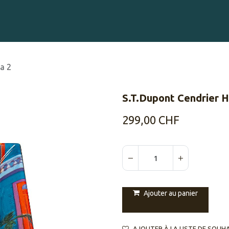
Gravure sur Cigares
Événements
Cigare Club
Blog
À 
a 2
S.T.Dupont Cendrier 
299,00
CHF
Ajouter au panier
AJOUTER À LA LISTE DE SOUH