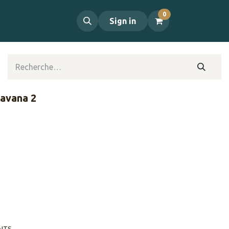
0
propos
Contact
Sign in
Havana 2
AITS