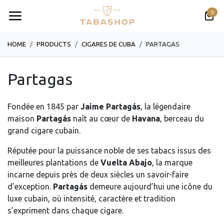
Se rendre au contenu
0
HOME
PRODUCTS
CIGARES DE CUBA
PARTAGAS
Partagas
Fondée en 1845 par
Jaime Partagás
, la légendaire
maison
Partagás
naît au cœur de
Havana
, berceau du
grand cigare cubain.
Réputée pour la puissance noble de ses tabacs issus des
meilleures plantations de
Vuelta Abajo
, la marque
incarne depuis près de deux siècles un savoir-faire
d’exception.
Partagás
demeure aujourd’hui une icône du
luxe cubain, où intensité, caractère et tradition
s’expriment dans chaque cigare.