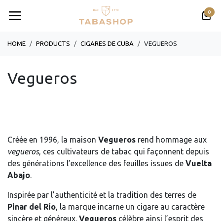
Se rendre au contenu
0
HOME
PRODUCTS
CIGARES DE CUBA
VEGUEROS
Vegueros
Créée en 1996, la maison
Vegueros
rend hommage aux
vegueros
, ces cultivateurs de tabac qui façonnent depuis
des générations l’excellence des feuilles issues de
Vuelta
Abajo
.
Inspirée par l’authenticité et la tradition des terres de
Pinar del Río
, la marque incarne un cigare au caractère
sincère et généreux.
Vegueros
célèbre ainsi l’esprit des