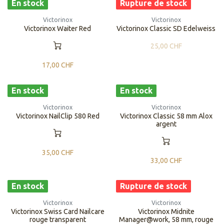
En stock
Rupture de stock
Victorinox
Victorinox
Victorinox Waiter Red
Victorinox Classic SD Edelweiss
25,00
CHF
17,00
CHF
En stock
En stock
Victorinox
Victorinox
Victorinox NailClip 580 Red
Victorinox Classic 58 mm Alox
argent
35,00
CHF
33,00
CHF
En stock
Rupture de stock
Victorinox
Victorinox
Victorinox Swiss Card Nailcare
Victorinox Midnite
rouge transparent
Manager@work, 58 mm, rouge